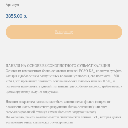
Артикул:
3855,00
р.
В корзину
ПАНЕЛИ НА ОСНОВЕ ВЫСОКОПЛОТНОГО СУЛЬФАТ КАЛЬЦИЯ
Основным компонентом блока-основания панелей ECSO KS_ является сульфат-
кальция с добавлением распущенных волокон целлюлозы, его плотность 1 500
кг/м3, что превышает плотность основания-блока типовых панелей KSU_ и
позволяет использовать данный тип панели при особенно высоких требованиях к
проектируемому полу по нагрузкам.
Нижним покрытием панели может быть алюминиевая фольга (защита от
влажности и от механического разрушения блока-основания) или лист
гальванизированной стали (в случае больших нагрузок на пол).
По желанию, панели окантовывается синтетической лентой PVC, которая делает
возможным отвод статического электричества.