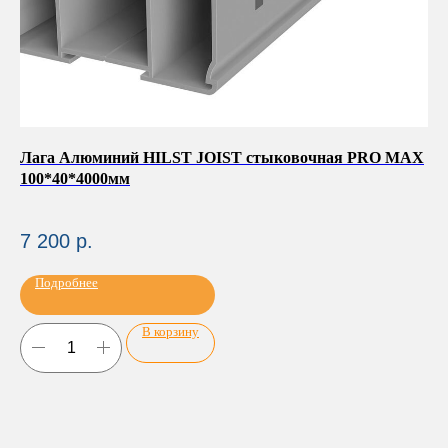
20
Лага Алюминий HILST JOIST стыковочная PRO MAX
Ру
100*40*4000мм
8 
7 200
р.
Подробнее
В корзину