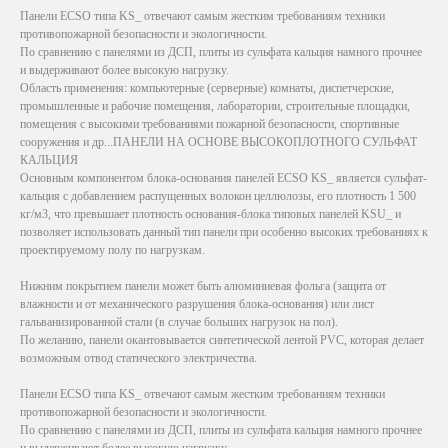
Панели ECSO типа KS_ отвечают самым жестким требованиям техники
противопожарной безопасности и экологичности.
По сравнению с панелями из ДСП, плиты из сульфата кальция намного прочнее
и выдерживают более высокую нагрузку.
Область применения: компьютерные (серверные) комнаты, диспетчерские,
промышленные и рабочие помещения, лаборатории, строительные площадки,
помещения с высокими требованиями пожарной безопасности, спортивные
сооружения и др...ПАНЕЛИ НА ОСНОВЕ ВЫСОКОПЛОТНОГО СУЛЬФАТ
КАЛЬЦИЯ
Основным компонентом блока-основания панелей ECSO KS_ является сульфат-
кальция с добавлением распущенных волокон целлюлозы, его плотность 1 500
кг/м3, что превышает плотность основания-блока типовых панелей KSU_ и
позволяет использовать данный тип панели при особенно высоких требованиях к
проектируемому полу по нагрузкам.
Нижним покрытием панели может быть алюминиевая фольга (защита от
влажности и от механического разрушения блока-основания) или лист
гальванизированной стали (в случае больших нагрузок на пол).
По желанию, панели окантовывается синтетической лентой PVC, которая делает
возможным отвод статического электричества.
Панели ECSO типа KS_ отвечают самым жестким требованиям техники
противопожарной безопасности и экологичности.
По сравнению с панелями из ДСП, плиты из сульфата кальция намного прочнее
и выдерживают более высокую нагрузку.