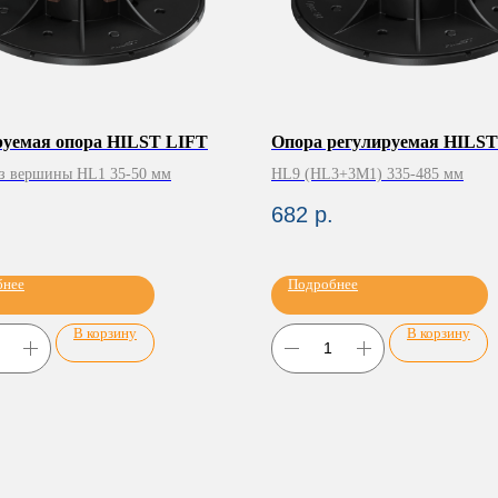
руемая опора HILST LIFT
Опора регулируемая HILST
з вершины HL1 35-50 мм
HL9 (HL3+3М1) 335-485 мм
682
р.
бнее
Подробнее
В корзину
В корзину