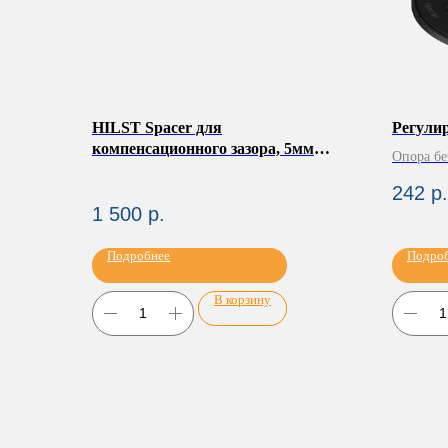
HILST Spacer для
Регули
компенсационного зазора, 5мм
Опора бе
(упак. 50шт)
242
р.
1 500
р.
Подробнее
Подро
В корзину