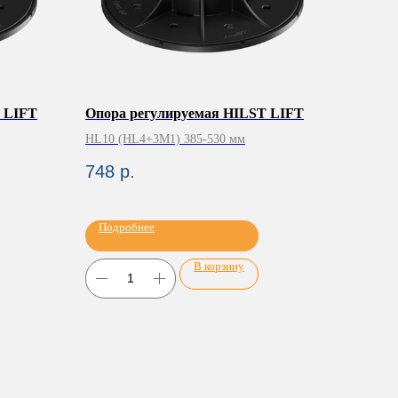
 LIFT
Опора регулируемая HILST LIFT
HL10 (HL4+3M1) 385-530 мм
748
р.
Подробнее
В корзину