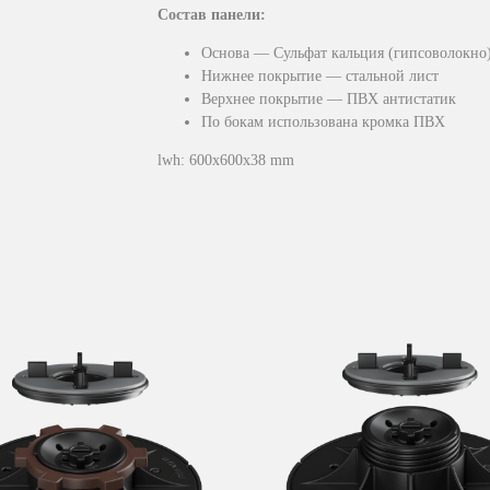
Состав панели:
Основа — Сульфат кальция (гипсоволокно
Нижнее покрытие — стальной лист
Верхнее покрытие — ПВХ антистатик
По бокам использована кромка ПВХ
lwh: 600x600x38 mm