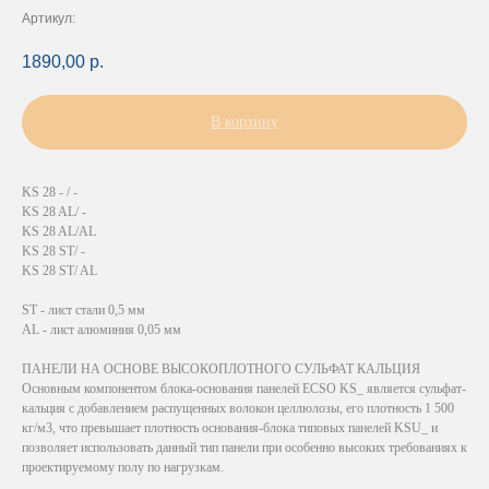
Артикул:
1890,00
р.
В корзину
KS 28 - / -
KS 28 AL/ -
KS 28 AL/AL
KS 28 ST/ -
KS 28 ST/ AL
ST - лист стали 0,5 мм
AL - лист алюминия 0,05 мм
ПАНЕЛИ НА ОСНОВЕ ВЫСОКОПЛОТНОГО СУЛЬФАТ КАЛЬЦИЯ
Основным компонентом блока-основания панелей ECSO KS_ является сульфат-
кальция с добавлением распущенных волокон целлюлозы, его плотность 1 500
кг/м3, что превышает плотность основания-блока типовых панелей KSU_ и
позволяет использовать данный тип панели при особенно высоких требованиях к
проектируемому полу по нагрузкам.