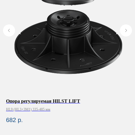
Опора регулируемая HILST LIFT
Ве
HL9 (HL3+3М1) 335-485 мм
Т2
682
р.
9