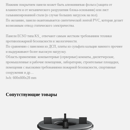
Нижним покрытием панели может быть алюминиевая фольга (защита от
влажности и от механического разрушения блока-основания) или лист
гальванизированной стали (в случае больших нагрузок на пол).
По желанию, панели окантовывается синтетической лентой PVC, которая делает
возможным отвод статического электричества.
Панели ECSO типа KS_ отвечают самым жестким требованиям техники
противопожарной безопасности и экологичности.
По сравнению с панелями из ДСП, плиты из сульфата кальция намного прочнее
и выдерживают более высокую нагрузку.
Область применения: компьютерные (серверные) комнаты, диспетчерские,
промышленные и рабочие помещения, лаборатории, строительные площадки,
помещения с высокими требованиями пожарной безопасности, спортивные
сооружения и др....
lwh: 600x600x28 mm
Сопутствующие товары