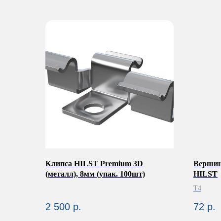
Клипса HILST Premium 3D
Вершин
(металл), 8мм (упак. 100шт)
HILST
Т4
2 500
р.
72
р.