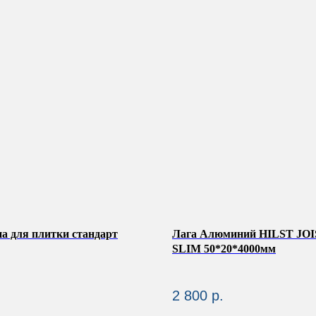
а для плитки стандарт
Лага Алюминий HILST JO
SLIM 50*20*4000мм
2 800
р.