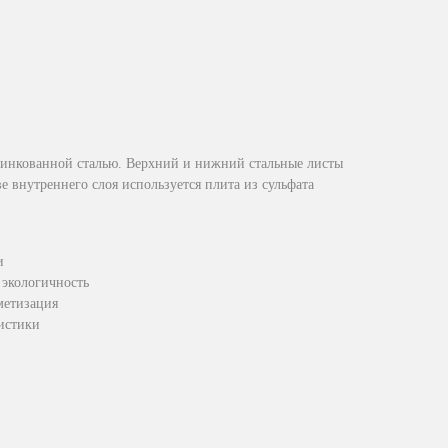
цинкованной сталью. Верхний и нижний стальные листы
ве внутреннего слоя используется плита из сульфата
и
 экологичность
метизация
истики