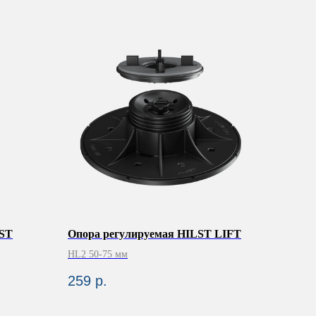
IST
Опора регулируемая HILST LIFT
HL2 50-75 мм
259
р.