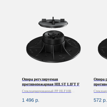
Опора регулируемая
Опора 
противопожарная HILST LIFT F
против
Стеклоармированный PP HLF10R
Стеклоа
(HLF4R+3*HLMF1R)
210Х210
1 496
р.
572
р.