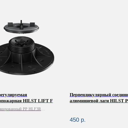
регулируемая
Перпендикулярный соедини
опожарная HILST LIFT F
алюминиевой лаги HILST P
60х40 (упак. 10шт)
рмированный PP HLF3R
Х70-120
450
р.