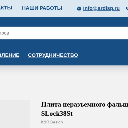
АКТЫ
НАШИ РАБОТЫ
Info@ardisp.ru
ЛЛОПРОКАТ
КРАСКИ
МОНТАЖ
КАЛЬКУ
ВЛЕНИЕ
СОТРУДНИЧЕСТВО
Плита неразъемного фаль
SLock38St
K&R Design