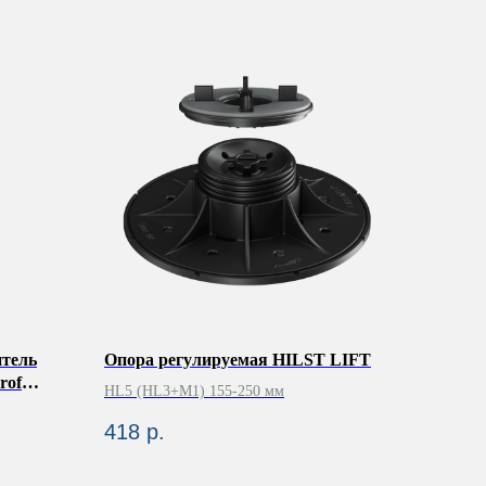
тель
Опора регулируемая HILST LIFT
rof
HL5 (HL3+M1) 155-250 мм
418
р.