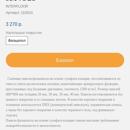
INTERFLOOR
Артикул:
110024
3 270
р.
Напольные покрытия
Фальшпол
В корзину
Съёмные панели фальшпола на основе сульфата кальция, изготавливаются из
гипса и смеси целлюлозных волокон, выполняющих армирующую функцию,
прессованных под большим давлением, плотность 1500 кг/м3. Размер панелей
600*600 мм толщина 28 мм, 30 мм, 36 мм, 40 мм. Панели изготавливаются без
нижнего покрытия и со стальным листом. В качестве верхнего покрытия в
основном используются ПВХ (коммерческий линолеум), керамическая плитка,
а также без верхнего покрытия в качестве чернового пола, под финишную
отделку.
Панели фальшпола на основе сульфата кальция самым высоким требованиям
пожаробезопасности и экологичности.