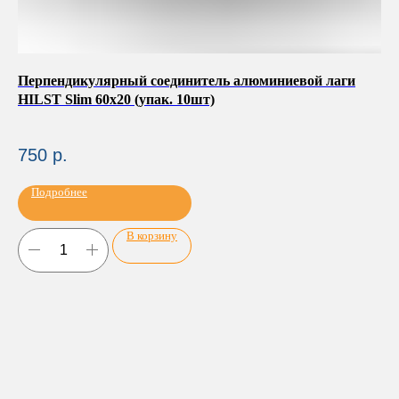
Перпендикулярный соединитель алюминиевой лаги
Оп
HILST Slim 60х20 (упак. 10шт)
HL3
2
750
р.
Подробнее
В корзину