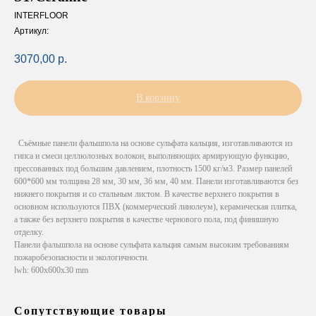
INTERFLOOR
Артикул:
3070,00
р.
В корзину
Съёмные панели фальшпола на основе сульфата кальция, изготавливаются из
гипса и смеси целлюлозных волокон, выполняющих армирующую функцию,
прессованных под большим давлением, плотность 1500 кг/м3. Размер панелей
600*600 мм толщина 28 мм, 30 мм, 36 мм, 40 мм. Панели изготавливаются без
нижнего покрытия и со стальным листом. В качестве верхнего покрытия в
основном используются ПВХ (коммерческий линолеум), керамическая плитка,
а также без верхнего покрытия в качестве чернового пола, под финишную
отделку.
Панели фальшпола на основе сульфата кальция самым высоким требованиям
пожаробезопасности и экологичности.
lwh: 600x600x30 mm
Сопутствующие товары