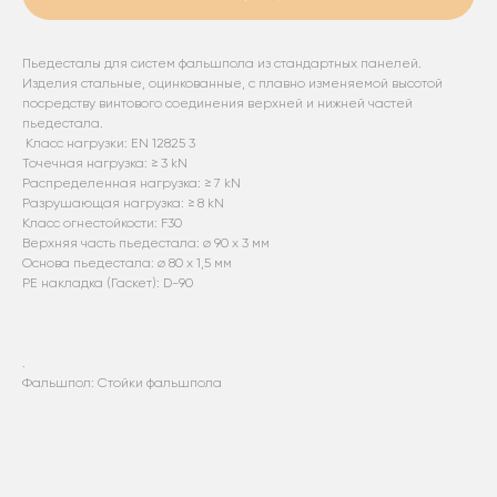
Пьедесталы для систем фальшпола из стандартных панелей.
Изделия стальные, оцинкованные, с плавно изменяемой высотой
посредству винтового соединения верхней и нижней частей
пьедестала.
Класс нагрузки: EN 12825 3
Точечная нагрузка: ≥ 3 kN
Распределенная нагрузка: ≥ 7 kN
Разрушающая нагрузка: ≥ 8 kN
Класс огнестойкости: F30
Верхняя часть пьедестала: ø 90 х 3 мм
Основа пьедестала: ø 80 х 1,5 мм
PE накладка (Гаскет): D-90
.
Фальшпол: Стойки фальшпола