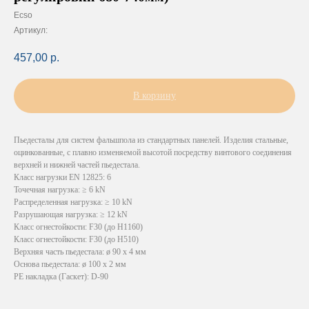
Ecso
Артикул:
457,00
р.
В корзину
Пьедесталы для систем фальшпола из стандартных панелей. Изделия стальные,
оцинкованные, с плавно изменяемой высотой посредству винтового соединения
верхней и нижней частей пьедестала.
Класс нагрузки EN 12825: 6
Точечная нагрузка: ≥ 6 kN
Распределенная нагрузка: ≥ 10 kN
Разрушающая нагрузка: ≥ 12 kN
Класс огнестойкости: F30 (до H1160)
Класс огнестойкости: F30 (до H510)
Верхняя часть пьедестала: ø 90 х 4 мм
Основа пьедестала: ø 100 х 2 мм
PE накладка (Гаскет): D-90