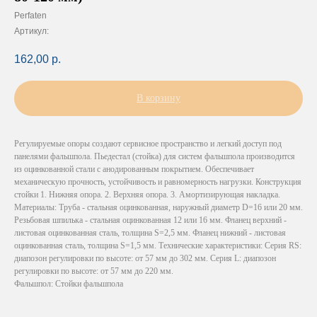
Perfaten
Артикул:
162,00
р.
В корзину
Регулируемые опоры создают сервисное пространство и легкий доступ под
панелями фальшпола. Пьедестал (стойка) для систем фальшпола производится
из оцинкованной стали с анодированным покрытием. Обеспечивает
механическую прочность, устойчивость и равномерность нагрузки. Конструкция
стойки 1. Нижняя опора. 2. Верхняя опора. 3. Амортизирующая накладка.
Материалы: Труба - стальная оцинкованная, наружный диаметр D=16 или 20 мм.
Резьбовая шпилька - стальная оцинкованная 12 или 16 мм. Фланец верхний -
листовая оцинкованная сталь, толщина S=2,5 мм. Фланец нижний - листовая
оцинкованная сталь, толщина S=1,5 мм. Технические характеристики: Серия RS:
диапозон регулировки по высоте: от 57 мм до 302 мм. Серия L: диапозон
регулировки по высоте: от 57 мм до 220 мм.
Фальшпол: Стойки фальшпола