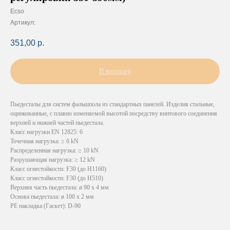
Ecso
Артикул:
351,00
р.
В корзину
Пьедесталы для систем фальшпола из стандартных панелей. Изделия стальные,
оцинкованные, с плавно изменяемой высотой посредству винтового соединения
верхней и нижней частей пьедестала.
Класс нагрузки EN 12825: 6
Точечная нагрузка: ≥ 6 kN
Распределенная нагрузка: ≥ 10 kN
Разрушающая нагрузка: ≥ 12 kN
Класс огнестойкости: F30 (до H1160)
Класс огнестойкости: F30 (до H510)
Верхняя часть пьедестала: ø 90 х 4 мм
Основа пьедестала: ø 100 х 2 мм
PE накладка (Гаскет): D-90