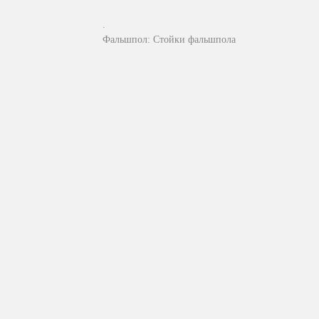
.
Фальшпол: Стойки фальшпола