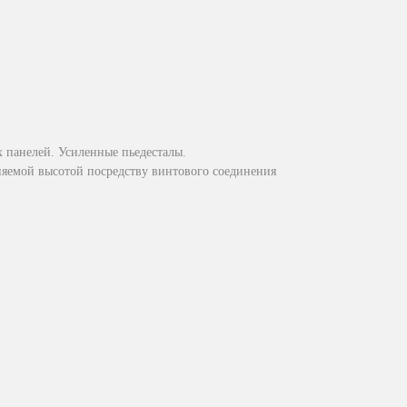
х панелей. Усиленные пьедесталы.
няемой высотой посредству винтового соединения