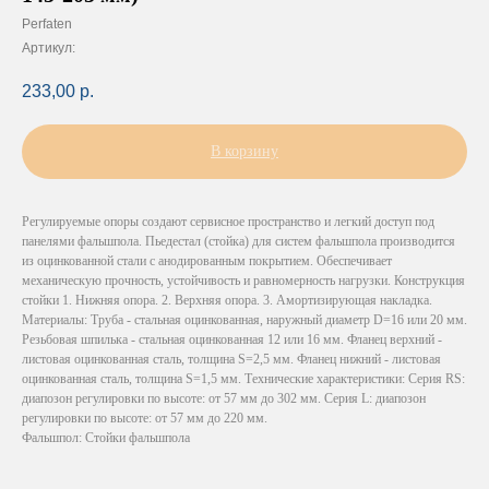
Perfaten
Артикул:
233,00
р.
В корзину
Регулируемые опоры создают сервисное пространство и легкий доступ под
панелями фальшпола. Пьедестал (стойка) для систем фальшпола производится
из оцинкованной стали с анодированным покрытием. Обеспечивает
механическую прочность, устойчивость и равномерность нагрузки. Конструкция
стойки 1. Нижняя опора. 2. Верхняя опора. 3. Амортизирующая накладка.
Материалы: Труба - стальная оцинкованная, наружный диаметр D=16 или 20 мм.
Резьбовая шпилька - стальная оцинкованная 12 или 16 мм. Фланец верхний -
листовая оцинкованная сталь, толщина S=2,5 мм. Фланец нижний - листовая
оцинкованная сталь, толщина S=1,5 мм. Технические характеристики: Серия RS:
диапозон регулировки по высоте: от 57 мм до 302 мм. Серия L: диапозон
регулировки по высоте: от 57 мм до 220 мм.
Фальшпол: Стойки фальшпола