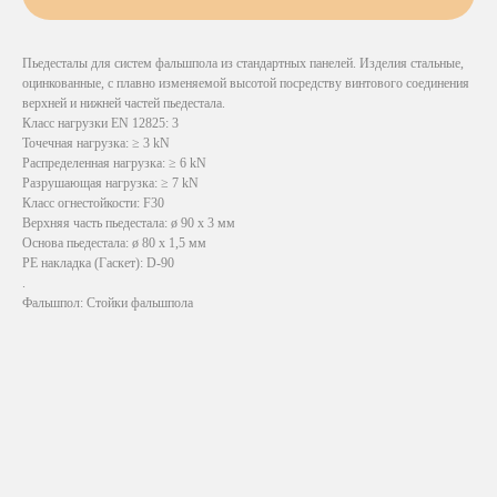
Пьедесталы для систем фальшпола из стандартных панелей. Изделия стальные,
оцинкованные, с плавно изменяемой высотой посредству винтового соединения
верхней и нижней частей пьедестала.
Класс нагрузки EN 12825: 3
Точечная нагрузка: ≥ 3 kN
Распределенная нагрузка: ≥ 6 kN
Разрушающая нагрузка: ≥ 7 kN
Класс огнестойкости: F30
Верхняя часть пьедестала: ø 90 х 3 мм
Основа пьедестала: ø 80 х 1,5 мм
PE накладка (Гаскет): D-90
.
Фальшпол: Стойки фальшпола