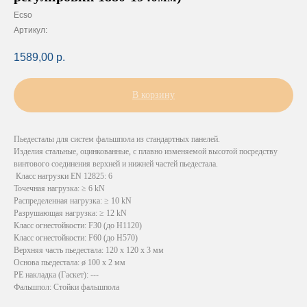
Ecso
Артикул:
1589,00
р.
В корзину
Пьедесталы для систем фальшпола из стандартных панелей.
Изделия стальные, оцинкованные, с плавно изменяемой высотой посредству
винтового соединения верхней и нижней частей пьедестала.
Класс нагрузки EN 12825: 6
Точечная нагрузка: ≥ 6 kN
Распределенная нагрузка: ≥ 10 kN
Разрушающая нагрузка: ≥ 12 kN
Класс огнестойкости: F30 (до H1120)
Класс огнестойкости: F60 (до H570)
Верхняя часть пьедестала: 120 х 120 x 3 мм
Основа пьедестала: ø 100 х 2 мм
PE накладка (Гаскет): ---
Фальшпол: Стойки фальшпола