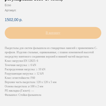
Ecso
Артикул:
1502,00
р.
В корзину
Пьедесталы для систем фальшпола из стандартных панелей с применением С-
профиля. Изделия стальные, оцинкованные, с плавно изменяемой высотой
посредству винтового соединения верхней и нижней частей пьедестала.
Класс нагрузки EN 12825: 6
Точечная нагрузка: ≥ 6 kN
Распределенная нагрузка: ≥ 10 kN
Разрушающая нагрузка: ≥ 12 kN
Класс огнестойкости: F60
Верхняя часть пьедестала: 120 х 120 x 5 мм
Основа пьедестала: ø 100 х 2 мм
PE накладка (Гаскет): ---
Фальшпол: Стойки фальшпола