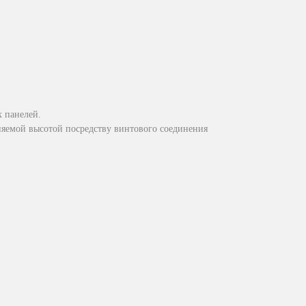
х панелей.
няемой высотой посредству винтового соединения