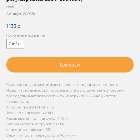
Ecso
Артикул:
200136
1 133
р.
Напольные покрытия
Стойки
В корзину
Пьедесталы для систем фальшпола из стандартных панелей.
Изделия стальные, оцинкованные, с плавно изменяемой высотой
посредству винтового соединения верхней и нижней частей
пьедестала.
Класс нагрузки EN 12825: 6
Точечная нагрузка: ≥ 6 kN
Распределенная нагрузка: ≥ 10 kN
Разрушающая нагрузка: ≥ 12 kN
Класс огнестойкости: F30
Верхняя часть пьедестала: ø 90 х 4 мм