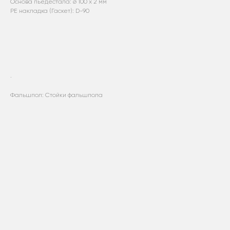
Основа пьедестала: ø 100 х 2 мм
PE накладка (Гаскет): D-90
.
Фальшпол: Стойки фальшпола