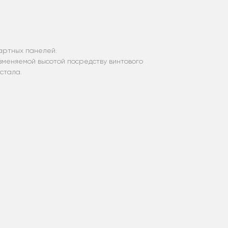
артных панелей.
изменяемой высотой посредству винтового
стала.