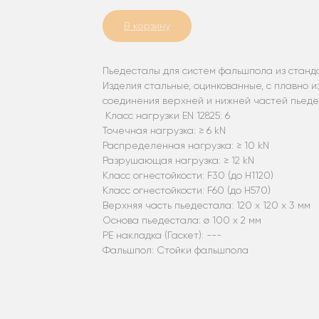
В корзину
Пьедесталы для систем фальшпола из станд
Изделия стальные, оцинкованные, с плавно 
соединения верхней и нижней частей пьеде
Класс нагрузки EN 12825: 6
Точечная нагрузка: ≥ 6 kN
Распределенная нагрузка: ≥ 10 kN
Разрушающая нагрузка: ≥ 12 kN
Класс огнестойкости: F30 (до H1120)
Класс огнестойкости: F60 (до H570)
Верхняя часть пьедестала: 120 х 120 x 3 мм
Основа пьедестала: ø 100 х 2 мм
PE накладка (Гаскет): ---
Фальшпол: Стойки фальшпола