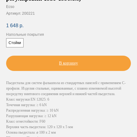
Ecso
Артикул:
200221
1 648
р.
Напольные покрытия
Стойки
В корзину
Пьедесталы для систем фальшпола из стандартных панелей с применением С-
профиля. Изделия стальные, оцинкованные, с плавно изменяемой высотой
посредству винтового соединения верхней и нижней частей пьедестала.
Класс нагрузки EN 12825: 6
Точечная нагрузка: ≥ 6 kN
Распределенная нагрузка: ≥ 10 kN
Разрушающая нагрузка: ≥ 12 kN
Класс огнестойкости: F60
Верхняя часть пьедестала: 120 х 120 x 5 мм
Основа пьедестала: ø 100 х 2 мм