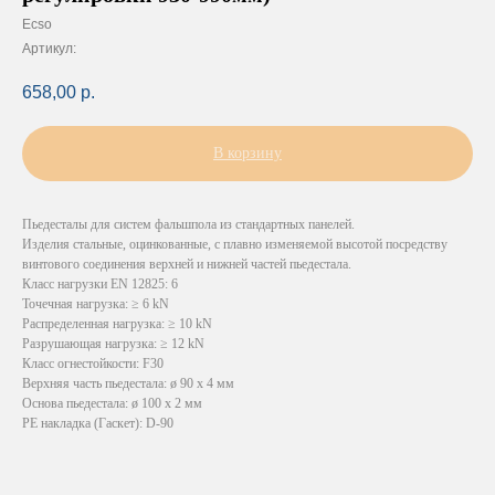
Ecso
Артикул:
658,00
р.
В корзину
Пьедесталы для систем фальшпола из стандартных панелей.
Изделия стальные, оцинкованные, с плавно изменяемой высотой посредству
винтового соединения верхней и нижней частей пьедестала.
Класс нагрузки EN 12825: 6
Точечная нагрузка: ≥ 6 kN
Распределенная нагрузка: ≥ 10 kN
Разрушающая нагрузка: ≥ 12 kN
Класс огнестойкости: F30
Верхняя часть пьедестала: ø 90 х 4 мм
Основа пьедестала: ø 100 х 2 мм
PE накладка (Гаскет): D-90