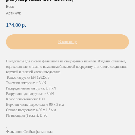
Ecso
Артикул:
174,00
р.
В корзину
Пьедесталы для систем фальшпола из стандартных панелей. Изделия стальные,
оцинкованные, с плавно изменяемой высотой посредству винтового соединения
верхней и нижней частей пьедестала.
Класс нагрузки EN 12825: 3
Точечная нагрузка: ≥ 3 kN
Распределенная нагрузка: ≥ 7 kN
Разрушающая нагрузка: ≥ 8 kN
Класс огнестойкости: F30
Верхняя часть пьедестала: ø 90 х 3 мм
Основа пьедестала: ø 80 х 1,5 мм
PE накладка (Гаскет): D-90
.
Фальшпол: Стойки фальшпола