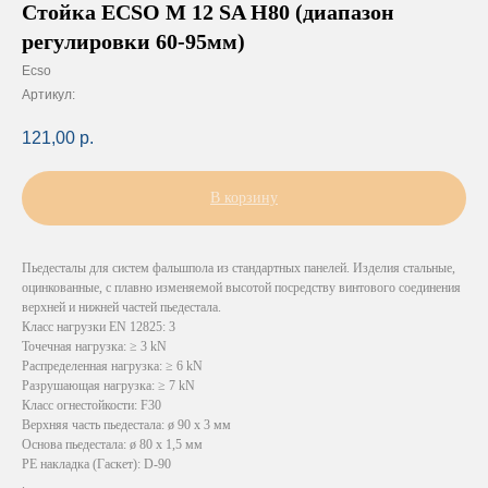
Стойка ECSO M 12 SA H80 (диапазон
регулировки 60-95мм)
Ecso
Артикул:
121,00
р.
В корзину
Пьедесталы для систем фальшпола из стандартных панелей. Изделия стальные,
оцинкованные, с плавно изменяемой высотой посредству винтового соединения
верхней и нижней частей пьедестала.
Класс нагрузки EN 12825: 3
Точечная нагрузка: ≥ 3 kN
Распределенная нагрузка: ≥ 6 kN
Разрушающая нагрузка: ≥ 7 kN
Класс огнестойкости: F30
Верхняя часть пьедестала: ø 90 х 3 мм
Основа пьедестала: ø 80 х 1,5 мм
PE накладка (Гаскет): D-90
.