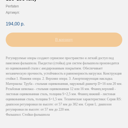
Perfaten
Артикул:
194,00
р.
В корзину
Регулируемые опоры создают сервисное пространство и легкий доступ под
панелями фальшпола. Пьедестал (стойка) для систем фальшпола производится
из оцинкованной стали с анодированным покрытием. Обеспечивает
механическую прочность, устойчивость и равномерность нагрузки. Конструкция
стойки 1. Нижняя опора. 2. Верхняя опора. 3. Амортизирующая накладка.
Материалы: Труба - стальная оцинкованная, наружный диаметр D=16 или 20 мм.
Резьбовая шпилька - стальная оцинкованная 12 или 16 мм. Фланец верхний -
листовая оцинкованная сталь, толщина S=2,5 мм. Фланец нижний - листовая
оцинкованная сталь, толщина S=1,5 мм. Технические характеристики: Серия RS:
диапозон регулировки по высоте: от 57 мм до 302 мм. Серия L: диапозон
регулировки по высоте: от 57 мм до 220 мм.
Фальшпол: Стойки фальшпола