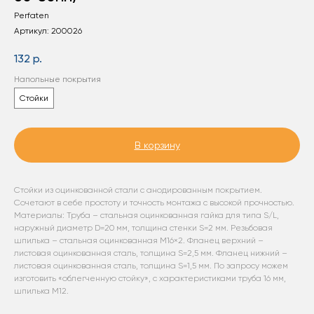
Perfaten
Артикул:
200026
132
р.
Напольные покрытия
Стойки
В корзину
Стойки из оцинкованной стали с анодированным покрытием.
Сочетают в себе простоту и точность монтажа с высокой прочностью.
Материалы: Труба – стальная оцинкованная гайка для типа S/L,
наружный диаметр D=20 мм, толщина стенки S=2 мм. Резьбовая
шпилька – стальная оцинкованная М16×2. Фланец верхний –
листовая оцинкованная сталь, толщина S=2,5 мм. Фланец нижний –
листовая оцинкованная сталь, толщина S=1,5 мм. По запросу можем
изготовить «облегченную стойку», с характеристиками труба 16 мм,
шпилька М12.