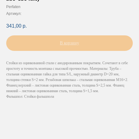
Perfaten
Артикул:
341,00
р.
В корзину
Стойки из оцинкованной стали с анодированным покрытием. Сочетают в себе
простоту и точность монтажа с высокой прочностью. Материалы: Труба –
стальная оцинкованная гайка для типа S/L, наружный диаметр D=20 мм,
толщина стенки S=2 мм. Резьбовая шпилька – стальная оцинкованная М16×2.
Фланец верхний – листовая оцинкованная сталь, толщина S=2,5 мм. Фланец
нижний – листовая оцинкованная сталь, толщина S=1,5 мм.
Фальшпол: Стойки фальшпола