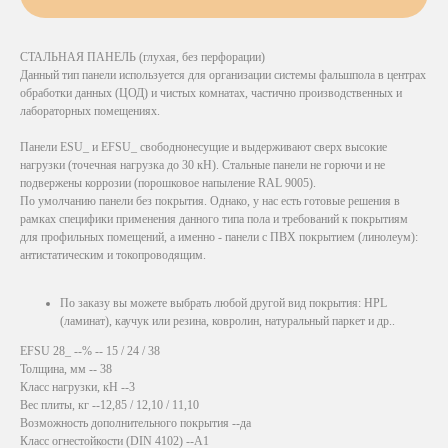
СТАЛЬНАЯ ПАНЕЛЬ (глухая, без перфорации)
Данный тип панели используется для организации системы фальшпола в центрах
обработки данных (ЦОД) и чистых комнатах, частично производственных и
лабораторных помещениях.
Панели ESU_ и EFSU_ свободнонесущие и выдерживают сверх высокие
нагрузки (точечная нагрузка до 30 кН). Стальные панели не горючи и не
подвержены коррозии (порошковое напыление RAL 9005).
По умолчанию панели без покрытия. Однако, у нас есть готовые решения в
рамках специфики применения данного типа пола и требований к покрытиям
для профильных помещений, а именно - панели с ПВХ покрытием (линолеум):
антистатическим и токопроводящим.
По заказу вы можете выбрать любой другой вид покрытия: HPL
(ламинат), каучук или резина, ковролин, натуральный паркет и др..
EFSU 28_ --% -- 15 / 24 / 38
Толщина, мм -- 38
Класс нагрузки, кН --3
Вес плиты, кг --12,85 / 12,10 / 11,10
Возможность дополнительного покрытия --да
Класс огнестойкости (DIN 4102) --А1