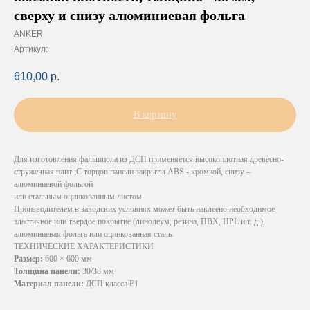
сверху и снизу алюминиевая фольга
ANKER
Артикул:
610,00
р.
В корзину
Для изготовления фальшпола из ДСП применяется высокоплотная древесно-
стружечная
плит ;С торцов панели закрыты ABS - кромкой, снизу –
алюминиевой фольгой
или стальным оцинкованным листом.
Производителем в заводских условиях может быть наклеено необходимое
эластичное или твердое покрытие (линолеум, резина, ПВХ, HPL и т. д.),
алюминиевая фольга или оцинкованная сталь.
ТЕХНИЧЕСКИЕ ХАРАКТЕРИСТИКИ
Размер:
600 × 600 мм
Толщина панели:
30/38 мм
Материал панели:
ДСП класса E1