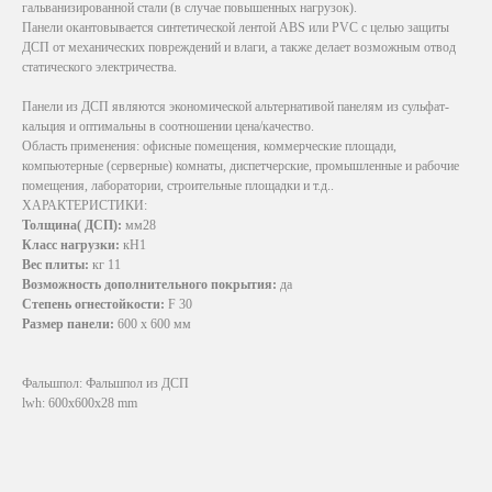
гальванизированной стали (в случае повышенных нагрузок).
Панели окантовывается синтетической лентой ABS или PVC с целью защиты
ДСП от механических повреждений и влаги, а также делает возможным отвод
статического электричества.
Панели из ДСП являются экономической альтернативой панелям из сульфат-
кальция и оптимальны в соотношении цена/качество.
Область применения: офисные помещения, коммерческие площади,
компьютерные (серверные) комнаты, диспетчерские, промышленные и рабочие
помещения, лаборатории, строительные площадки и т.д..
ХАРАКТЕРИСТИКИ:
Толщина( ДСП):
мм28
Класс нагрузки:
кН1
Вес плиты:
кг 11
Возможность дополнительного покрытия:
да
Степень огнестойкости:
F 30
Размер панели:
600 х 600 мм
Фальшпол: Фальшпол из ДСП
lwh: 600x600x28 mm