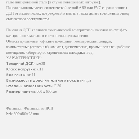
гальванизированной стали (в случае повышенных нагрузок).
Панели окантовывается синтетической лентой ABS или PVC с целью защиты
ДСП от механических повреждений и влаги, а также делает возможным отвод
статического электричества.
Панели из ДСП являются экономической альтернативой панелям из сульфат-
кальция и оптимальны в соотношении цена/качество.
Область применения: офисные помещения, коммерческие площади,
компьютерные (серверные) комнаты, диспетчерские, промышленные и рабочие
помещения, лаборатории, строительные площадки и т.д..
ХАРАКТЕРИСТИКИ:
Толщина( ДСП):
мм28
Класс нагрузки:
кН1
Вес плиты:
кг 11
Возможность дополнительного покрытия:
да
Степень огнестойкости:
F 30
Размер панели:
600 х 600 мм
Фальшпол: Фальшпол из ДСП
lwh: 600x600x28 mm