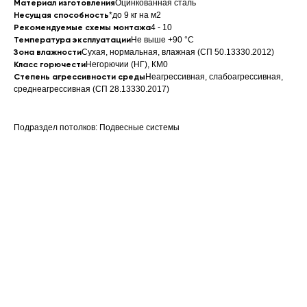
Материал изготовления
Оцинкованная сталь
Несущая способность
*до 9 кг на м2
Рекомендуемые схемы монтажа
4 - 10
Температура эксплуатации
Не выше +90 °C
Зона влажности
Сухая, нормальная, влажная (СП 50.13330.2012)
Класс горючести
Негорючии (НГ), КМ0
Степень агрессивности среды
Неагрессивная, слабоагрессивная,
среднеагрессивная (СП 28.13330.2017)
Подраздел потолков: Подвесные системы