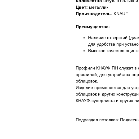
Количество штук:
в большой 
Цвет:
металлик
Производитель:
KNAUF
Преимущества:
Наличие отверстий (диа
для удобства при устан
Высокое качество оцинк
Профили КНАУФ ПН служат в 
профилей, для устройства пер
облицовок.
Изделие применяется для уст
облицовок и других конструкц
КНАУФ-суперлиста и других л
Подраздел потолков: Подвесн