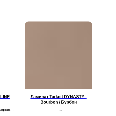
LINE
Ламинат Tarkett DYNASTY -
Bourbon / Бурбон
мидная
бщий вес
Планка 1292х159 мм