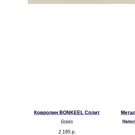
Ковролин BONKEEL Сплит
Метал
Green
Напол
2 195
р.