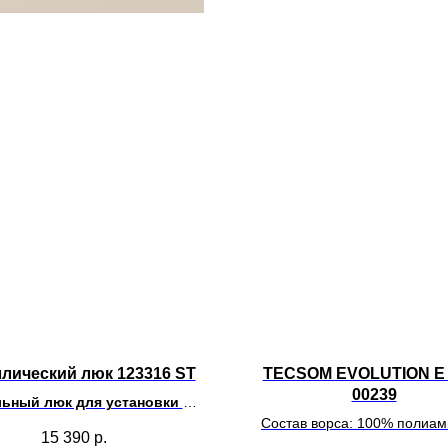
лический люк 123316 ST
TECSOM EVOLUTION E 
00239
ьный люк для установки 8
модулей 45х45
Состав ворса: 100% полиа
15 390
р.
Крышка с кромкой
нить, окрашенная в массе. О