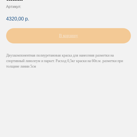
Артикул:
4320,00
р.
В корзину
Двухкомпонентная полиуретановая краска для нанесения разметки на
спортивный линолеум и паркет. Расход 0,5кг краски на 60п.м. разметки при
толщине линии 5см