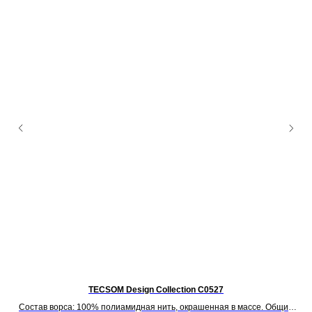
мм)
TECSOM Design Collection C0527
Па
-
Состав ворса: 100% полиамидная нить, окрашенная в массе. Общий