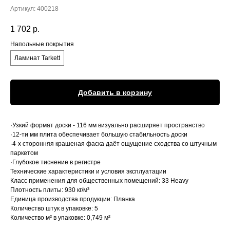
Артикул:
400218
1 702
р.
Напольные покрытия
Ламинат Tarkett
Добавить в корзину
·Узкий формат доски - 116 мм визуально расширяет пространство
·12-ти мм плита обеспечивает большую стабильность доски
·4-х сторонняя крашеная фаска даёт ощущение сходства со штучным
паркетом
·Глубокое тиснение в регистре
Технические характеристики и условия эксплуатации
Класс применения для общественных помещений: 33 Heavy
Плотность плиты: 930 кг/м³
Единица производства продукции: Планка
Количество штук в упаковке: 5
Количество м² в упаковке: 0,749 м²