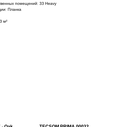
твенных помещений: 33 Heavy
ции: Планка
3 м²
 - Oak
TECSOM PRIMA 00032