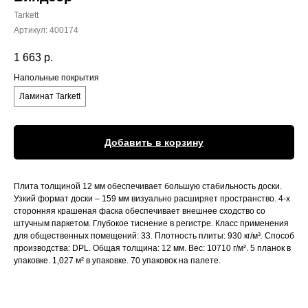
Tarkett
Артикул:
400174
1 663
р.
Напольные покрытия
Ламинат Tarkett
Добавить в корзину
Плита толщиной 12 мм обеспечивает большую стабильность доски.
Узкий формат доски – 159 мм визуально расширяет пространство. 4-х
сторонняя крашеная фаска обеспечивает внешнее сходство со
штучным паркетом. Глубокое тиснение в регистре. Класс применения
для общественных помещений: 33. Плотность плиты: 930 кг/м³. Способ
производства: DPL. Общая толщина: 12 мм. Вес: 10710 г/м². 5 планок в
упаковке. 1,027 м² в упаковке. 70 упаковок на палете.