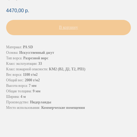
4470,00
р.
В корзину
Материал:
PA SD
Основа:
Искусственный джут
Тип ворса:
Разрезной ворс
Класс эксплуатации:
33
Класс пожарной опасности:
КМ2 (В2, Д2, Т2, РП1)
Вес ворса:
1100 г/м2
Общий вес:
2000 г/м2
Высота ворса:
7 мм
Общая толщина:
9 мм
Ширина:
4 м
Производство:
Нидерланды
Место использования:
Коммерческие помещения