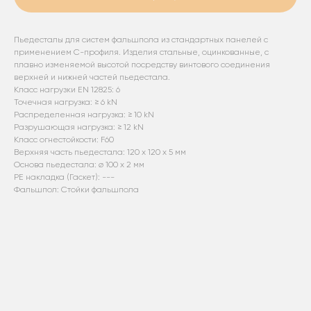
Пьедесталы для систем фальшпола из стандартных панелей с
применением С-профиля. Изделия стальные, оцинкованные, с
плавно изменяемой высотой посредству винтового соединения
верхней и нижней частей пьедестала.
Класс нагрузки EN 12825: 6
Точечная нагрузка: ≥ 6 kN
Распределенная нагрузка: ≥ 10 kN
Разрушающая нагрузка: ≥ 12 kN
Класс огнестойкости: F60
Верхняя часть пьедестала: 120 х 120 x 5 мм
Основа пьедестала: ø 100 х 2 мм
PE накладка (Гаскет): ---
Фальшпол: Стойки фальшпола